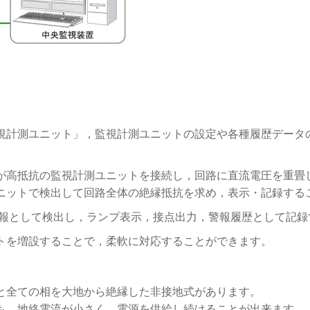
視計測ユニット」，監視計測ユニットの設定や各種履歴データ
が高抵抗の監視計測ユニットを接続し，回路に直流電圧を重畳
ニットで検出して回路全体の絶縁抵抗を求め，表示・記録する
警報として検出し，ランプ表示，接点出力，警報履歴として記録
トを増設することで，柔軟に対応することができます。
と全ての相を大地から絶縁した非接地式があります。
も，地絡電流が小さく，電源を供給し続けることが出来ます。