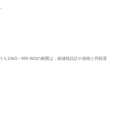
。
0kΩ～999.9kΩの範囲は，絶縁抵抗計の規格と同程度