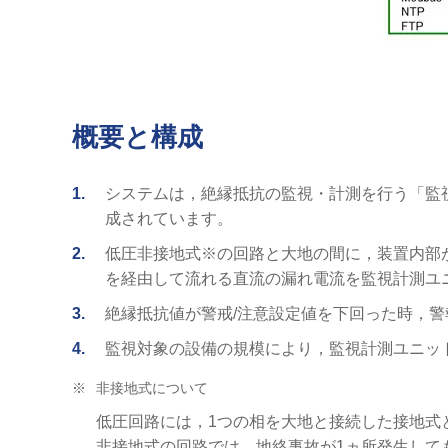
概要と構成
1
システムは，絶縁抵抗の監視・計測を行う「監
成されています。
2
低圧非接地式※の回路と大地の間に，装置内部
を経由して流れる直流の漏れ電流を監視計測ユ
3
絶縁抵抗値が警戒/注意設定値を下回った時，
4
監視対象の設備の規模により，監視計測ユニッ
※
非接地式について
低圧回路には，1つの相を大地と接続した接地式
非接地式の回路では，地絡事故が1ヵ所発生して