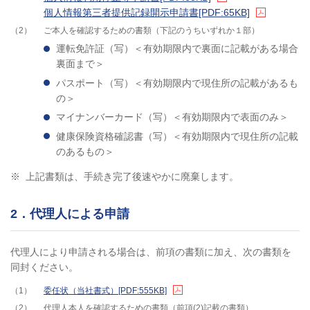
個人情報第三者提供記録開示申請書
[PDF:65KB]
2
ご本人を確認するための書類（下記のうちいずれか１部）
運転免許証（写）＜有効期限内で裏面に記載がある場合
裏面まで＞
パスポート（写）＜有効期限内で現住所の記載があるも
の＞
マイナンバーカード（写）＜有効期限内で表面のみ＞
健康保険資格確認書（写）＜有効期限内で現住所の記載
のあるもの＞
※
上記書類は、手続き完了後速やかに廃棄します。
2．代理人による申請
代理人により申請される場合は、前項の書類に加え、次の書類を
同封ください。
1
委任状（当社書式）
[PDF:555KB]
2
代理人本人を確認するための書類（前項(2)記載の書類）