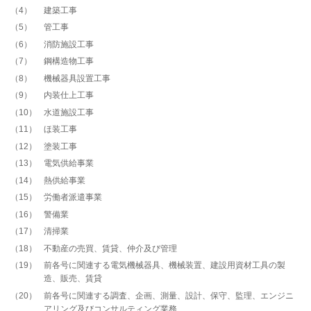
4
建築工事
5
管工事
6
消防施設工事
7
鋼構造物工事
8
機械器具設置工事
9
内装仕上工事
10
水道施設工事
11
ほ装工事
12
塗装工事
13
電気供給事業
14
熱供給事業
15
労働者派遣事業
16
警備業
17
清掃業
18
不動産の売買、賃貸、仲介及び管理
19
前各号に関連する電気機械器具、機械装置、建設用資材工具の製
造、販売、賃貸
20
前各号に関連する調査、企画、測量、設計、保守、監理、エンジニ
アリング及びコンサルティング業務