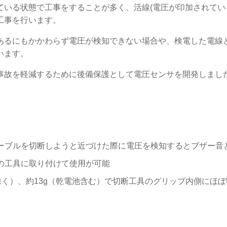
ている状態で工事をすることが多く、活線(電圧が印加されてい
工事を行います。
あるにもかかわらず電圧が検知できない場合や、検電した電線
います。
事故を軽減するために後備保護として電圧センサを開発しまし
ーブルを切断しようと近づけた際に電圧を検知するとブザー音と
の工具に取り付けて使用が可能
突起部除く）、約13g（乾電池含む）で切断工具のグリップ内側に