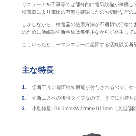
リニューアル工事等では部分的に電気設備が稼働し
検電器により電圧の有無を確認したのち切断などの
しかしながら、検電器の使用方法が不適切で活線で
のために活線誤切断事故は毎年少なからず発生して
こういったヒューマンエラーに起因する活線誤切断
主な特長
1
切断工具に電圧検知機能が付与されるので、ケ
2
切断工具への後付タイプなので、すでにお持ち
3
小型軽量H76.5mm×W22mm×D17mm（