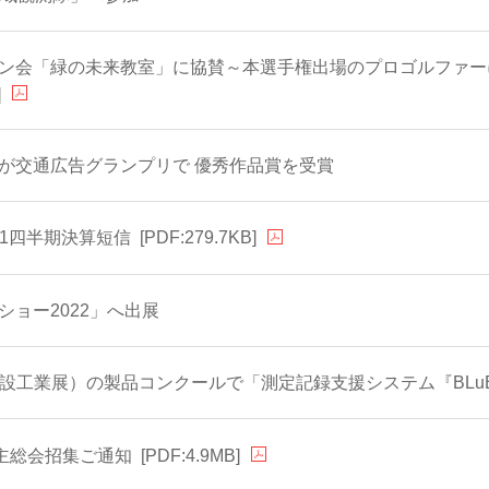
ン会「緑の未来教室」に協賛～本選手権出場のプロゴルファー
]
が交通広告グランプリで 優秀作品賞を受賞
 第1四半期決算短信
[PDF:279.7KB]
ショー2022」へ出展
IR（電設工業展）の製品コンクールで「測定記録支援システム『BL
株主総会招集ご通知
[PDF:4.9MB]