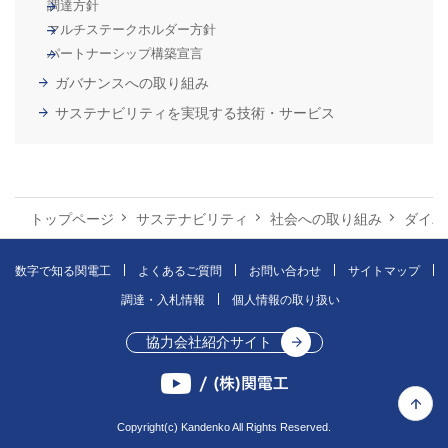
調達方針
マルチステークホルダー方針
パートナーシップ構築宣言
ガバナンスへの取り組み
サステナビリティを実現する技術・サービス
トップページ
サステナビリティ
社会への取り組み
ダイバ
数字で知る関電工
よくあるご質問
お問い合わせ
サイトマップ
調達・入札情報
個人情報の取り扱い
協力会社紹介サイト
上部へ
Copyright(c) Kandenko All Rights Reserved.