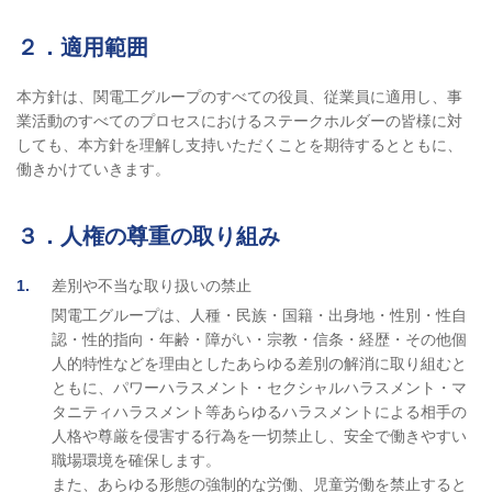
２．適用範囲
本方針は、関電工グループのすべての役員、従業員に適用し、事
業活動のすべてのプロセスにおけるステークホルダーの皆様に対
しても、本方針を理解し支持いただくことを期待するとともに、
働きかけていきます。
３．人権の尊重の取り組み
1
差別や不当な取り扱いの禁止
関電工グループは、人種・民族・国籍・出身地・性別・性自
認・性的指向・年齢・障がい・宗教・信条・経歴・その他個
人的特性などを理由としたあらゆる差別の解消に取り組むと
ともに、パワーハラスメント・セクシャルハラスメント・マ
タニティハラスメント等あらゆるハラスメントによる相手の
人格や尊厳を侵害する行為を一切禁止し、安全で働きやすい
職場環境を確保します。
また、あらゆる形態の強制的な労働、児童労働を禁止すると