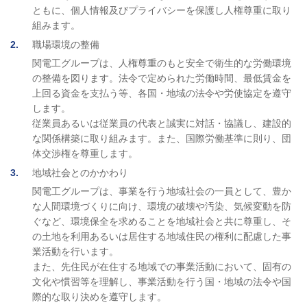
ともに、個人情報及びプライバシーを保護し人権尊重に取り
組みます。
2
職場環境の整備
関電工グループは、人権尊重のもと安全で衛生的な労働環境
の整備を図ります。法令で定められた労働時間、最低賃金を
上回る資金を支払う等、各国・地域の法令や労使協定を遵守
します。
従業員あるいは従業員の代表と誠実に対話・協議し、建設的
な関係構築に取り組みます。また、国際労働基準に則り、団
体交渉権を尊重します。
3
地域社会とのかかわり
関電工グループは、事業を行う地域社会の一員として、豊か
な人間環境づくりに向け、環境の破壊や汚染、気候変動を防
ぐなど、環境保全を求めることを地域社会と共に尊重し、そ
の土地を利用あるいは居住する地域住民の権利に配慮した事
業活動を行います。
また、先住民が在住する地域での事業活動において、固有の
文化や慣習等を理解し、事業活動を行う国・地域の法令や国
際的な取り決めを遵守します。