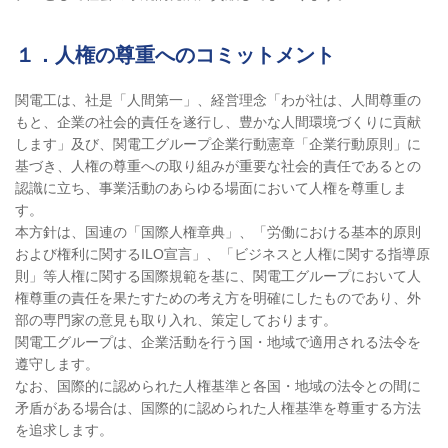
１．人権の尊重へのコミットメント
関電工は、社是「人間第一」、経営理念「わが社は、人間尊重の
もと、企業の社会的責任を遂行し、豊かな人間環境づくりに貢献
します」及び、関電工グループ企業行動憲章「企業行動原則」に
基づき、人権の尊重への取り組みが重要な社会的責任であるとの
認識に立ち、事業活動のあらゆる場面において人権を尊重しま
す。
本方針は、国連の「国際人権章典」、「労働における基本的原則
および権利に関するILO宣言」、「ビジネスと人権に関する指導原
則」等人権に関する国際規範を基に、関電工グループにおいて人
権尊重の責任を果たすための考え方を明確にしたものであり、外
部の専門家の意見も取り入れ、策定しております。
関電工グループは、企業活動を行う国・地域で適用される法令を
遵守します。
なお、国際的に認められた人権基準と各国・地域の法令との間に
矛盾がある場合は、国際的に認められた人権基準を尊重する方法
を追求します。